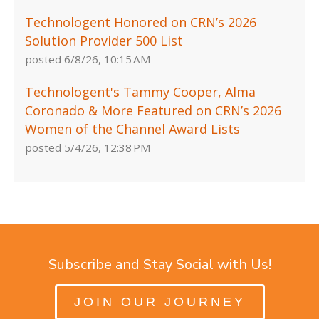
Technologent Honored on CRN’s 2026
Solution Provider 500 List
posted
6/8/26, 10:15 AM
Technologent's Tammy Cooper, Alma
Coronado & More Featured on CRN’s 2026
Women of the Channel Award Lists
posted
5/4/26, 12:38 PM
Subscribe and Stay Social with Us!
JOIN OUR JOURNEY