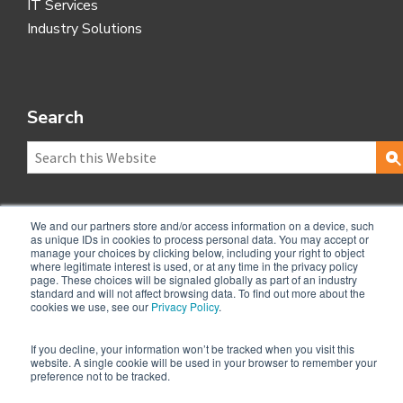
IT Services
Industry Solutions
Search
We and our partners store and/or access information on a device, such
as unique IDs in cookies to process personal data. You may accept or
100 Spectrum Center Drive, Ste 700 Irvine, CA 92618
manage your choices by clicking below, including your right to object
(800) 752-9812
where legitimate interest is used, or at any time in the privacy policy
page. These choices will be signaled globally as part of an industry
info@technologent.com
standard and will not affect browsing data. To find out more about the
CA Supply Chains
cookies we use, see our
Privacy Policy
.
Sitemap
© Copyright 2020 Technologent. All rights reserved.
If you decline, your information won’t be tracked when you visit this
Privacy Policy
Terms and Conditions
website. A single cookie will be used in your browser to remember your
preference not to be tracked.
Cloud Terms of Service